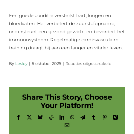
Een goede conditie versterkt hart, longen en
bloedvaten. Het verbetert de zuurstofopname,
ondersteunt een gezond gewicht en bevordert het
immuunsysteem. Regelmatige cardiovasculaire
training draagt bij aan een langer en vitaler leven.
voor
By
Lesley
|
6 oktober 2025
|
Reacties uitgeschakeld
Cardiovascu
Share This Story, Choose
Your Platform!
Facebook
X
Bluesky
Reddit
LinkedIn
WhatsApp
Telegram
Tumblr
Pinterest
Xing
Email